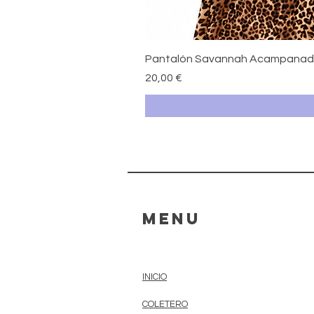
Pantalón Savannah Acampana
Precio
20,00 €
MENU
INICIO
COLETERO