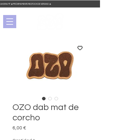
DO AHORA! 💜 ☀️ PRÓXIMAMENTE RESTOCK DE VERANO ☀️
OZO dab mat de
corcho
Precio
6,00 €