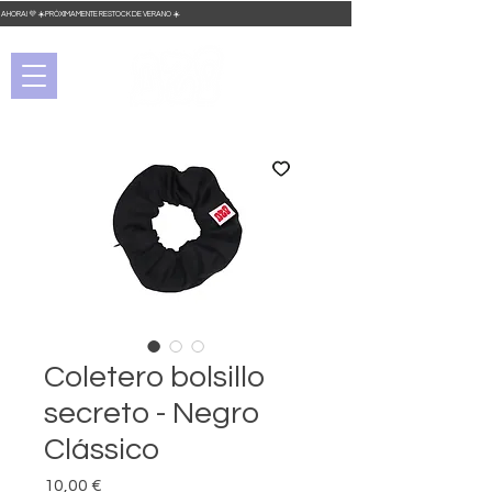
DO AHORA! 💜 ☀️ PRÓXIMAMENTE RESTOCK DE VERANO ☀️
Coletero bolsillo
secreto - Negro
Clássico
Precio
10,00 €