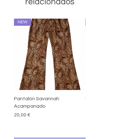
relacionados
NEW
NEW
Pantalón Savannah
Pantalón Mocha Acam
Acampanado
Precio
20,00 €
Precio
20,00 €